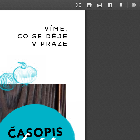
Current
Presentation
Open
Print
Download
Too
View
Mode
VÍME, 
ˇ
CO SE DEJE
V PRAZE