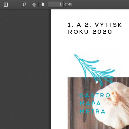
of 48
Toggle
Find
Previous
Next
Sidebar
1. A
 2. VÝTISK 
ROKU 2020
GASTRO 
MAPA
METRA