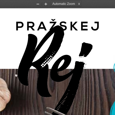
Zoom
Zoom
Out
In