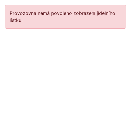
Provozovna nemá povoleno zobrazení jídelního
lístku.