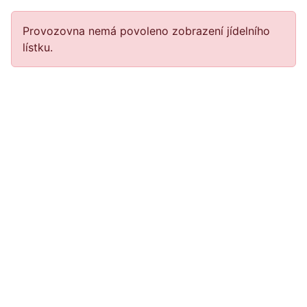
Provozovna nemá povoleno zobrazení jídelního
lístku.