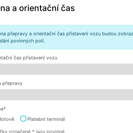
na a orientační čas
na přepravy a orientační čas přistavení vozu budou zobra
dání povinných polí.
ntační čas přistavení vozu
 přepravy
ba*
Hotově
Platební terminál
žky označené * jsou povinné.