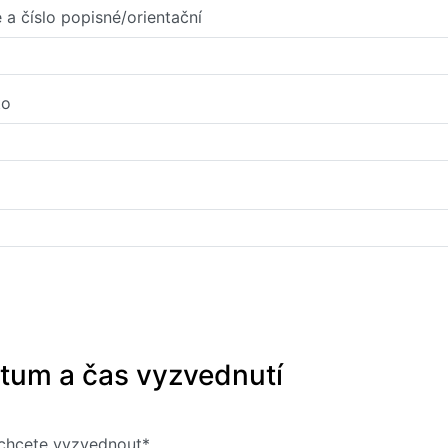
e a číslo popisné/orientační
to
tum a čas vyzvednutí
chcete vyzvednout*