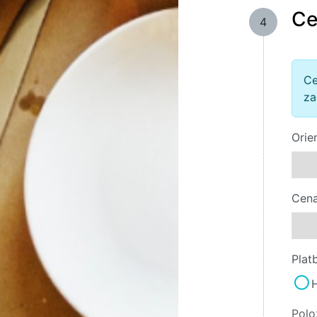
Ce
4
Ce
za
Orie
Cena
Plat
Polo