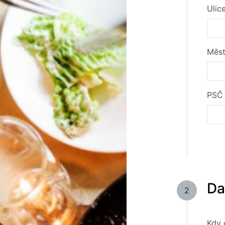
Ulic
Měs
PSČ
Da
2
Kdy 