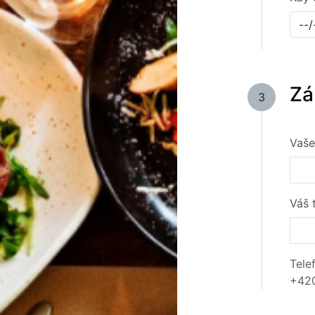
Zá
3
Vaše
Váš 
Tele
+420