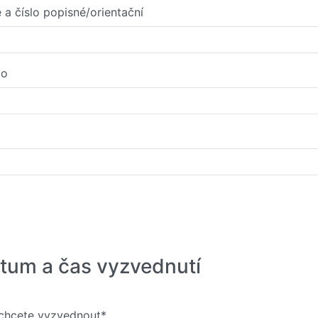
e a číslo popisné/orientační
to
tum a čas vyzvednutí
chcete vyzvednout*