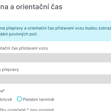
na a orientační čas
na přepravy a orientační čas přistavení vozu budou zobra
dání povinných polí.
ntační čas přistavení vozu
 přepravy
ba*
Hotově
Platební terminál
žky označené * jsou povinné.