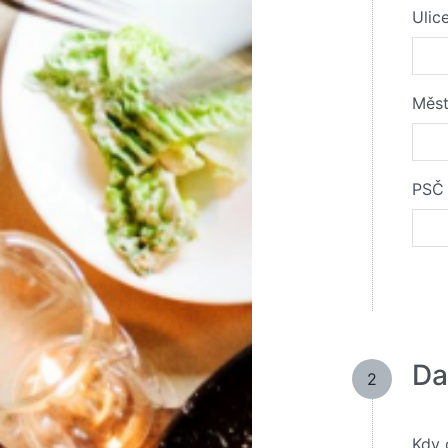
Ulic
Měs
PSČ
Da
2
Kdy 