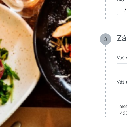
Zá
3
Vaše
Váš 
Tele
+420