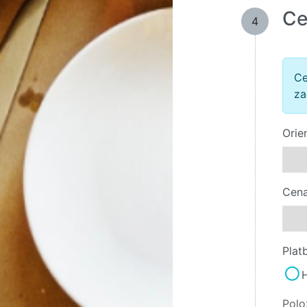
Ce
4
Ce
za
Orie
Cena
Plat
Polo