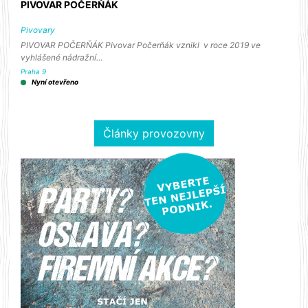
PIVOVAR POČERŇÁK
Pivovary
PIVOVAR POČERŇÁK Pivovar Počerňák vznikl v roce 2019 ve
vyhlášené nádražní…
Praha 9
Nyní otevřeno
Články provozovny