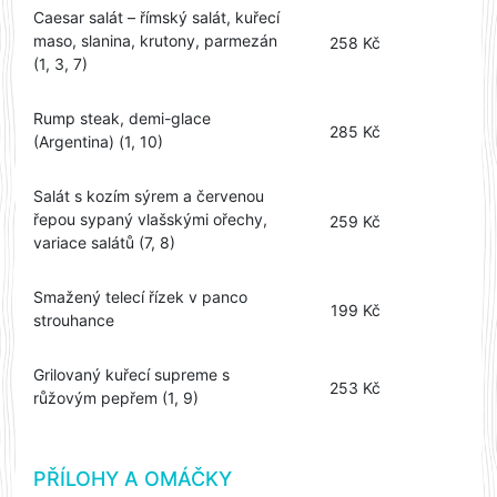
Caesar salát – římský salát, kuřecí
maso, slanina, krutony, parmezán
258 Kč
(1, 3, 7)
Rump steak, demi-glace
285 Kč
(Argentina) (1, 10)
Salát s kozím sýrem a červenou
řepou sypaný vlašskými ořechy,
259 Kč
variace salátů (7, 8)
Smažený telecí řízek v panco
199 Kč
strouhance
Grilovaný kuřecí supreme s
253 Kč
růžovým pepřem (1, 9)
PŘÍLOHY A OMÁČKY