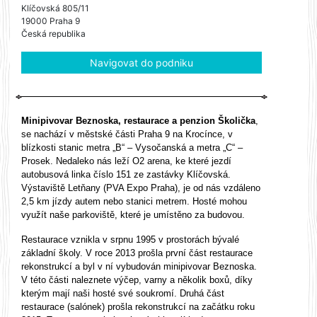
Klíčovská 805/11
19000 Praha 9
Česká republika
Navigovat do podniku
Minipivovar Beznoska, restaurace a penzion Školička
,
se nachází v městské části Praha 9 na Krocínce, v
blízkosti stanic metra „B“ – Vysočanská a metra „C“ –
Prosek. Nedaleko nás leží O2 arena, ke které jezdí
autobusová linka číslo 151 ze zastávky Klíčovská.
Výstaviště Letňany (PVA Expo Praha), je od nás vzdáleno
2,5 km jízdy autem nebo stanici metrem. Hosté mohou
využít naše parkoviště, které je umístěno za budovou.
Restaurace vznikla v srpnu 1995 v prostorách bývalé
základní školy. V roce 2013 prošla první část restaurace
rekonstrukcí a byl v ní vybudován minipivovar Beznoska.
V této části naleznete výčep, varny a několik boxů, díky
kterým mají naši hosté své soukromí. Druhá část
restaurace (salónek) prošla rekonstrukcí na začátku roku