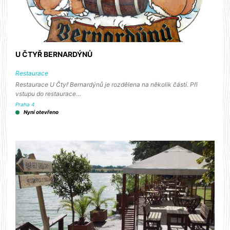
U ČTYŘ BERNARDÝNŮ
Restaurace
Restaurace U Čtyř Bernardýnů je rozdělena na několik částí. Při
vstupu do restaurace…
Praha 4
Nyní otevřeno