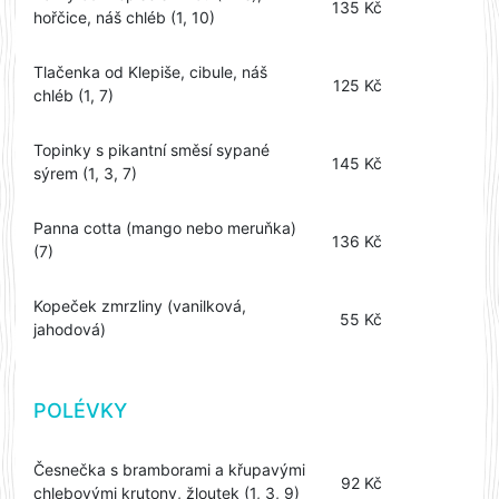
135 Kč
hořčice, náš chléb (1, 10)
Tlačenka od Klepiše, cibule, náš
125 Kč
chléb (1, 7)
Topinky s pikantní směsí sypané
145 Kč
sýrem (1, 3, 7)
Panna cotta (mango nebo meruňka)
136 Kč
(7)
Kopeček zmrzliny (vanilková,
55 Kč
jahodová)
POLÉVKY
Česnečka s bramborami a křupavými
92 Kč
chlebovými krutony, žloutek (1, 3, 9)