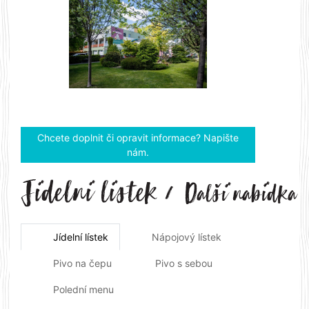
Previous
Next
Chcete doplnit či opravit informace? Napište
nám.
Jídelní lístek
Nápojový lístek
Pivo na čepu
Pivo s sebou
Polední menu