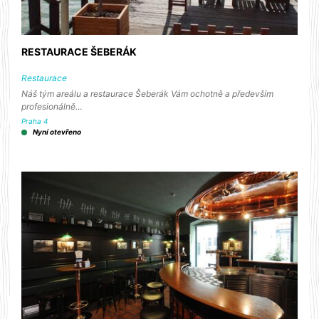
RESTAURACE ŠEBERÁK
Restaurace
Náš tým areálu a restaurace Šeberák Vám ochotně a především
profesionálně…
Praha 4
Nyní otevřeno