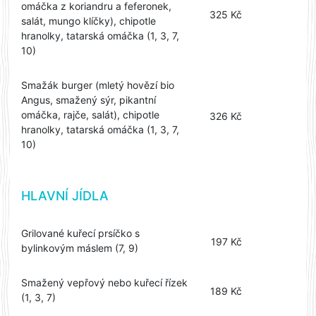
omáčka z koriandru a feferonek,
325 Kč
salát, mungo klíčky), chipotle
hranolky, tatarská omáčka (1, 3, 7,
10)
Smažák burger (mletý hovězí bio
Angus, smažený sýr, pikantní
omáčka, rajče, salát), chipotle
326 Kč
hranolky, tatarská omáčka (1, 3, 7,
10)
HLAVNÍ JÍDLA
Grilované kuřecí prsíčko s
197 Kč
bylinkovým máslem (7, 9)
Smažený vepřový nebo kuřecí řízek
189 Kč
(1, 3, 7)