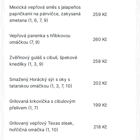
Mexická vepřová směs s jalapeños
papričkami na pánvičce, zakysaná
259 Kč
smetana (1, 6, 7, 9)
Vepřová panenka s hříbkovou
260 Kč
omáčkou (7, 9)
Zvěřinový guláš s cibulí, špekové
258 Kč
knedlíky (1, 3, 9)
Smažený Horácký sýr s oky s
202 Kč
tatarskou omáčkou (1, 3, 7, 10)
Grilovaná krkovička s cibulovým
199 Kč
přelivem (1, 7)
Grilovaný vepřový Texas steak,
218 Kč
hořčičná omáčka (1, 10)