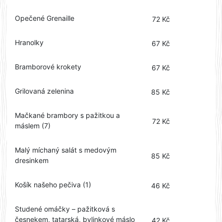
Opečené Grenaille
72 Kč
Hranolky
67 Kč
Bramborové krokety
67 Kč
Grilovaná zelenina
85 Kč
Mačkané brambory s pažitkou a
72 Kč
máslem (7)
Malý míchaný salát s medovým
85 Kč
dresinkem
Košík našeho pečiva (1)
46 Kč
Studené omáčky – pažitková s
česnekem, tatarská, bylinkové máslo
42 Kč