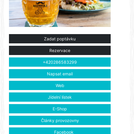
Zadat poptávku
Rezervace
+420286583299
Napsat email
Web
Jídelní lístek
E-Shop
Články provozovny
Facebook