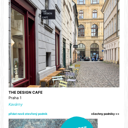
THE DESIGN CAFE
Praha 1
Kavárny
přidat nově otevřený podnik
všechny podniky >>