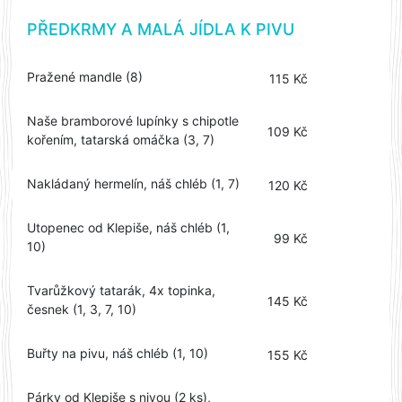
PŘEDKRMY A MALÁ JÍDLA K PIVU
Pražené mandle (8)
115 Kč
Naše bramborové lupínky s chipotle
109 Kč
kořením, tatarská omáčka (3, 7)
Nakládaný hermelín, náš chléb (1, 7)
120 Kč
Utopenec od Klepiše, náš chléb (1,
99 Kč
10)
Tvarůžkový tatarák, 4x topinka,
145 Kč
česnek (1, 3, 7, 10)
Buřty na pivu, náš chléb (1, 10)
155 Kč
Párky od Klepiše s nivou (2 ks),