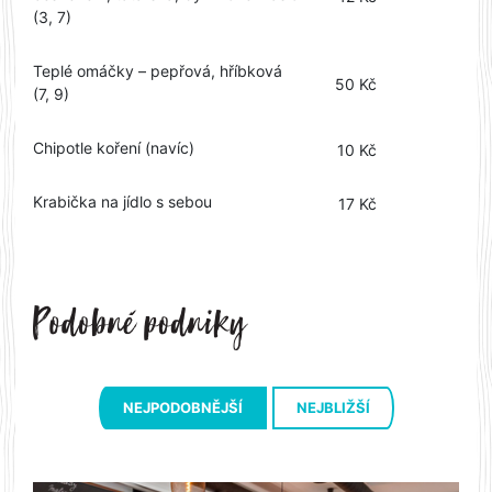
(3, 7)
Teplé omáčky – pepřová, hříbková
50 Kč
(7, 9)
Chipotle koření (navíc)
10 Kč
Krabička na jídlo s sebou
17 Kč
NEJPODOBNĚJŠÍ
NEJBLIŽŠÍ