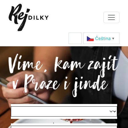
Čeština‎
▼