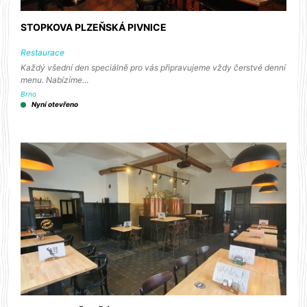
STOPKOVA PLZEŇSKÁ PIVNICE
Restaurace
Každý všední den speciálně pro vás připravujeme vždy čerstvé denní
menu. Nabízíme…
Brno
Nyní otevřeno